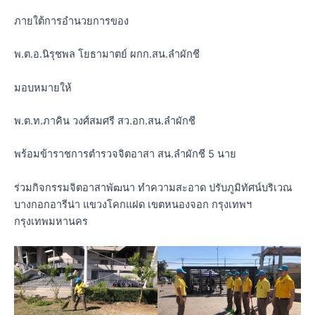
ภายใต้การอำนวยการของ
พ.ต.อ.นิรุชพล โยธามาตย์ ผกก.สน.ลำผักชี
มอบหมายให้
พ.ต.ท.ภาคิน วงศ์สมศรี สว.อก.สน.ลำผักชี
พร้อมข้าราชการตำรวจจิตอาสา สน.ลำผักชี 5 นาย
ร่วมกิจกรรมจิตอาสาพัฒนา ทำความสะอาด ปรับภูมิทัศน์บริเวณ
บางกอกอารีน่า แขวงโคกแฝด เขตหนองจอก กรุงเทพฯ
กรุงเทพมหานคร