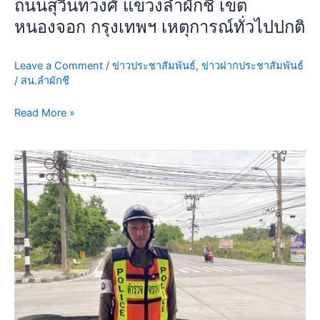
ถนนสุวินทวงศ์ แขวงลำผักชี เขต
บริเวณ
หนองจอก กรุงเทพฯ เหตุการณ์ทั่วไปปกติ
แยก
ขนส่ง
พื้นที่4
Leave a Comment
/
ข่าวประชาสัมพันธ์
,
ข่าวฝากประชาสัมพันธ์
/
สน.ลำผักชี
ถนน
สุ
Read More »
วิ
นท
วงศ์
วัน
แขวง
นี้
ลำ
29
ผักชี
ก.ค.69
เขต
เวลา
หนองจอก
06.00
กรุงเทพฯ
น.
เหตุการณ์
เจ้า
ทั่วไป
หน้าที่
ปกติ
ตำรวจ