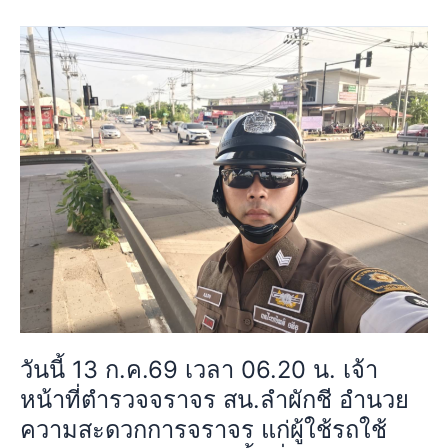
พื้นที่4
วัน
ถนน
นี้
สุ
13
วิ
ก.ค.69
นท
เวลา
วงศ์
06.20
แขวง
น.
ลำ
เจ้า
ผักชี
หน้าที่
เขต
ตำรวจ
หนองจอก
จราจร
กรุงเทพฯ
สน.ลำ
การ
ผักชี
จราจร
อำนวย
คล่อง
วันนี้ 13 ก.ค.69 เวลา 06.20 น. เจ้า
ความ
ตัว
หน้าที่ตำรวจจราจร สน.ลำผักชี อำนวย
สะดวก
เหตุการณ์
การ
ความสะดวกการจราจร แก่ผู้ใช้รถใช้
ทั่วไป
จราจร