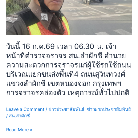
หน้าที่
เขต
ตำรวจ
หนองจอก
จราจร
กรุงเทพฯ
สน.ลำ
เหตุการณ์
ผักชี
ทั่วไป
อำนวย
ปกติ
วันนี้ 16 ก.ค.69 เวลา 06.30 น. เจ้า
ความ
หน้าที่ตำรวจจราจร สน.ลำผักชี อำนวย
สะดวก
การ
ความสะดวกการจราจรแก่ผู้ใช้รถใช้ถนน
จราจร
บริเวณแยกขนส่งพื้นที่4 ถนนสุวินทวงศ์
แก่
แขวงลำผักชี เขตหนองจอก กรุงเทพฯ
ผู้
การจราจรคล่องตัว เหตุการณ์ทั่วไปปกติ
ใช้
รถ
ใช้
Leave a Comment
/
ข่าวประชาสัมพันธ์
,
ข่าวฝากประชาสัมพันธ์
ถนน
/
สน.ลำผักชี
บริเวณ
แยก
Read More »
ขนส่ง