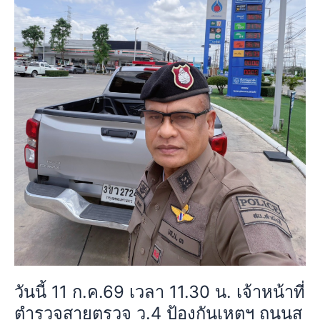
เขต
เจ้า
หนองจอก
หน้าที่
กรุงเทพฯ
ตำรวจ
การ
สาย
จราจร
ตรวจ
คล่อง
ว.4
ตัว
ป้องกัน
เหตุการณ์
เห
ทั่วไป
ตุฯ
ปกติ
ถนน
สุ
วิ
นท
วงศ์
แขวง
ลำ
ผักชี
วันนี้ 11 ก.ค.69 เวลา 11.30 น. เจ้าหน้าที่
เขต
ตำรวจสายตรวจ ว.4 ป้องกันเหตุฯ ถนนสุ
หนองจอก