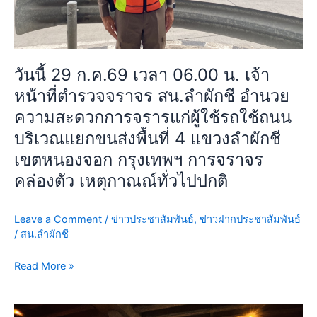
จราจร
สน.ลำ
ผักชี
อำนวย
วันนี้ 29 ก.ค.69 เวลา 06.00 น. เจ้า
ความ
หน้าที่ตำรวจจราจร สน.ลำผักชี อำนวย
สะดวก
การ
ความสะดวกการจรารแก่ผู้ใช้รถใช้ถนน
จราร
บริเวณแยกขนส่งพื้นที่ 4 แขวงลำผักชี
แก่
เขตหนองจอก กรุงเทพฯ การจราจร
ผู้
คล่องตัว เหตุกาณณ์ทั่วไปปกติ
ใช้
รถ
ใช้
Leave a Comment
/
ข่าวประชาสัมพันธ์
,
ข่าวฝากประชาสัมพันธ์
ถนน
/
สน.ลำผักชี
บริเวณ
แยก
Read More »
ขนส่ง
พื้นที่
วัน
4