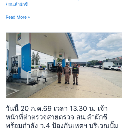
บริเวณ
/
สน.ลำผักชี
แยก
ขนส่ง
Read More »
พื้นที่
4
ถนน
วัน
สุ
นี้
วิ
20
นท
ก.ค.69
วงศ์
เวลา
แขวง
13.30
ลำ
น.
ผักชี
เจ้า
เขต
หน้าที่
หนองจอก
ตำ
กรุงเทพฯ
ตรวจ
วันนี้ 20 ก.ค.69 เวลา 13.30 น. เจ้า
การ
สาย
หน้าที่ตำตรวจสายตรวจ สน.ลำผักชี
จราจร
ตรวจ
พร้อมกำลัง ว.4 ป้องกันเหตุฯ บริเวณปั๊ม
คล่อง
สน.ลำ