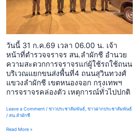
หน้าที่
ตำรวจ
จราจร
สน.ลำ
ผักชี
อำนวย
วันนี้ 31 ก.ค.69 เวลา 06.00 น. เจ้า
ความ
หน้าที่ตำรวจจราจร สน.ลำผักชี อำนวย
สะดวก
การ
ความสะดวกการจราจรแก่ผู้ใช้รถใช้ถนน
จราจร
บริเวณแยกขนส่งพื้นที่4 ถนนสุวินทวงศ์
แก่
แขวงลำผักชี เขตหนองจอก กรุงเทพฯ
ผู้
การจราจรคล่องตัว เหตุการณ์ทั่วไปปกติ
ใช้
รถ
ใช้
Leave a Comment
/
ข่าวประชาสัมพันธ์
,
ข่าวฝากประชาสัมพันธ์
ถนน
/
สน.ลำผักชี
บริเวณ
แยก
Read More »
ขนส่ง