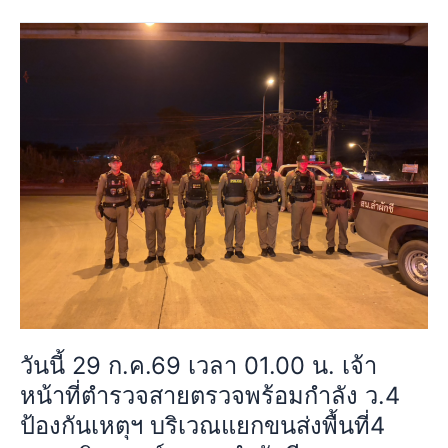
พื้นที่4
วัน
ถนน
นี้
สุ
29
วิ
ก.ค.69
นท
เวลา
วงศ์
01.00
แขวง
น.
ลำ
เจ้า
ผักชี
หน้าที่
เขต
ตำรวจ
หนองจอก
สาย
กรุงเทพฯ
ตรวจ
การ
พร้อม
จราจร
กำลัง
คล่อง
วันนี้ 29 ก.ค.69 เวลา 01.00 น. เจ้า
ว.4
ตัว
หน้าที่ตำรวจสายตรวจพร้อมกำลัง ว.4
ป้องกัน
เหตุการณ์
เห
ป้องกันเหตุฯ บริเวณแยกขนส่งพื้นที่4
ทั่วไป
ตุฯ
ปกติ