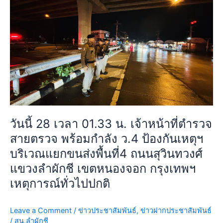
นี้
แขวง
28
ลำ
เวลา
ผักชี
01.33
เขต
น.
หนองจอก
เจ้า
กรุงเทพฯ
หน้าที่
การ
ตำรวจ
จราจร
สาย
คล่อง
ตรวจ
ตัว
วันนี้ 28 เวลา 01.33 น. เจ้าหน้าที่ตำรวจ
พร้อม
เห
สายตรวจ พร้อมกำลัง ว.4 ป้องกันเหตุฯ
กำลัง
ตุ
บริเวณแยกขนส่งพื้นที่4 ถนนสุวินทวงศ์
ว.4
กาณณ์
ป้องกัน
แขวงลำผักชี เขตหนองจอก กรุงเทพฯ
ทั่วไป
เห
ปกติ
เหตุการณ์ทั่วไปปกติ
ตุฯ
บริเวณ
Leave a Comment
/
ข่าวประชาสัมพันธ์
,
ข่าวฝากประชาสัมพันธ์
แยก
/
สน.ลำผักชี