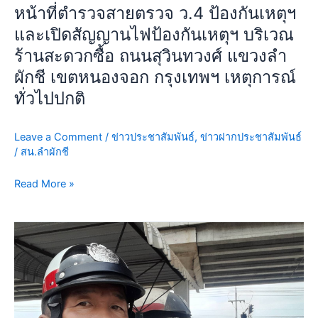
หน้าที่ตำรวจสายตรวจ ว.4 ป้องกันเหตุฯ
ตุฯ
และ
และเปิดสัญญานไฟป้องกันเหตุฯ บริเวณ
เปิด
ร้านสะดวกซื้อ ถนนสุวินทวงศ์ แขวงลำ
สัญญา
ผักชี เขตหนองจอก กรุงเทพฯ เหตุการณ์
น
ทั่วไปปกติ
ไฟ
ป้องกัน
เห
Leave a Comment
/
ข่าวประชาสัมพันธ์
,
ข่าวฝากประชาสัมพันธ์
ตุฯ
/
สน.ลำผักชี
บริเวณ
ร้าน
Read More »
สะดวก
ซื้อ
วัน
ถนน
นี้
สุ
22
วิ
ก.ค.69
นท
เวลา
วงศ์
06.00