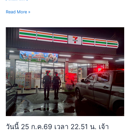
ขนส่ง
พื้นที่4
Read More »
ถนน
สุ
วิ
วัน
นท
นี้
วงศ์
25
แขวง
ก.ค.69
ลำ
เวลา
ผักชี
22.51
เขต
น.
หนองจอก
เจ้า
กรุงเทพฯ
หน้าที่
เหตุการณ์
ตำรวจ
ทั่วไป
สาย
ปกติ
ตรวจ
ว.4
ป้องกัน
วันนี้ 25 ก.ค.69 เวลา 22.51 น. เจ้า
เห