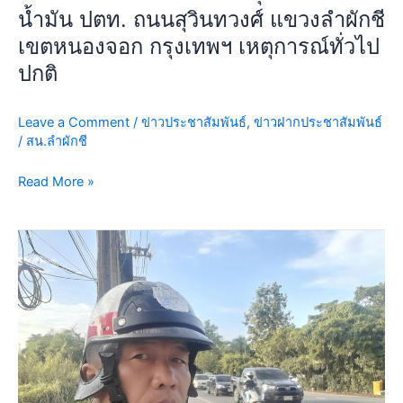
ตัว
ผักชี
น้ำมัน ปตท. ถนนสุวินทวงศ์ แขวงลำผักชี
เหตุการณ์
พร้อม
เขตหนองจอก กรุงเทพฯ เหตุการณ์ทั่วไป
ทั่วไป
กำลัง
ปกติ
ปกติ
ว.4
ป้องกัน
เห
Leave a Comment
/
ข่าวประชาสัมพันธ์
,
ข่าวฝากประชาสัมพันธ์
ตุฯ
/
สน.ลำผักชี
บริเวณ
Read More »
ปั๊ม
น้ำมัน
ปตท.
วัน
ถนน
นี้
สุ
16
วิ
ก.ค.69
นท
เวลา
วงศ์
06.30
แขวง
น.
ลำ
เจ้า
ผักชี