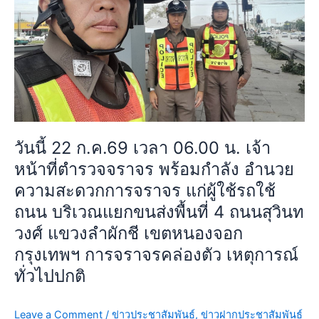
แขวง
น.
ลำ
เจ้า
ผักชี
หน้าที่
เขต
ตำรวจ
หนองจอก
จราจร
กรุงเทพฯ
พร้อม
เหตุการณ์
กำลัง
ทั่วไป
อำนวย
ปกติ
วันนี้ 22 ก.ค.69 เวลา 06.00 น. เจ้า
ความ
หน้าที่ตำรวจจราจร พร้อมกำลัง อำนวย
สะดวก
การ
ความสะดวกการจราจร แก่ผู้ใช้รถใช้
จราจร
ถนน บริเวณแยกขนส่งพื้นที่ 4 ถนนสุวินท
แก่
วงศ์ แขวงลำผักชี เขตหนองจอก
ผู้
กรุงเทพฯ การจราจรคล่องตัว เหตุการณ์
ใช้
รถ
ทั่วไปปกติ
ใช้
ถนน
Leave a Comment
/
ข่าวประชาสัมพันธ์
,
ข่าวฝากประชาสัมพันธ์