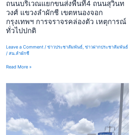
ปกติ
ถนนบริเวณแยกขนส่งพื้นที่4 ถนนสุวินท
แก่
วงศ์ แขวงลำผักชี เขตหนองจอก
ผู้
กรุงเทพฯ การจราจรคล่องตัว เหตุการณ์
ใช้
รถ
ทั่วไปปกติ
ใช้
ถนน
Leave a Comment
/
ข่าวประชาสัมพันธ์
,
ข่าวฝากประชาสัมพันธ์
บริเวณ
/
สน.ลำผักชี
แยก
ขนส่ง
Read More »
พื้นที่4
ถนน
สุ
วัน
วิ
นี้
นท
11
วงศ์
ก.ค.69
แขวง
เวลา
ลำ
11.30
ผักชี
น.