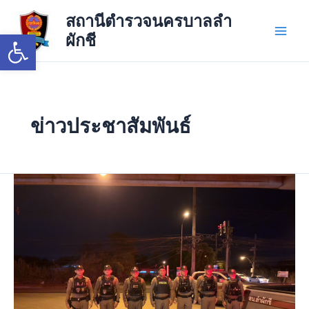
Skip
Main
สถานีตำรวจนครบาลลำ
to
Open toolbar
ผักชี
Men
content
ข่าวประชาสัมพันธ์
วัน
นี้
31
ก.ค.69
เวลา
06.00
น.
เจ้า