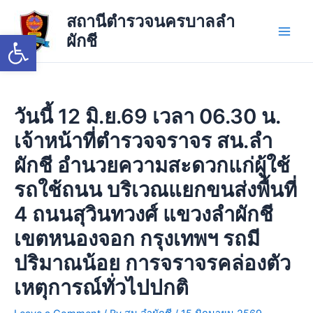
Skip
Main
สถานีตำรวจนครบาลลำ
to
Open toolbar
ผักชี
Men
content
วันนี้ 12 มิ.ย.69 เวลา 06.30 น.
เจ้าหน้าที่ตำรวจจราจร สน.ลำ
ผักชี อำนวยความสะดวกแก่ผู้ใช้
รถใช้ถนน บริเวณแยกขนส่งพื้นที่
4 ถนนสุวินทวงศ์ แขวงลำผักชี
เขตหนองจอก กรุงเทพฯ รถมี
ปริมาณน้อย การจราจรคล่องตัว
เหตุการณ์ทั่วไปปกติ