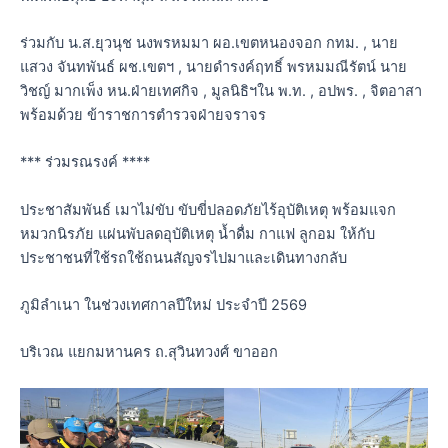
ร่วมกับ น.ส.ยุวนุช นงพรหมมา ผอ.เขตหนองจอก กทม. , นาย
แสวง จันทพันธ์ ผช.เขตฯ , นายดำรงค์ฤทธิ์ พรหมมณีรัตน์ นาย
วิชญ์ มากเพ็ง หน.ฝ่ายเทศกิจ , มูลนิธิฯใน พ.ท. , อปพร. , จิตอาสา
พร้อมด้วย ข้าราชการตำรวจฝ่ายจราจร
*** ร่วมรณรงค์ ****
ประชาสัมพันธ์ เมาไม่ขับ ขับขี่ปลอดภัยไร้อุบัติเหตุ พร้อมแจก
หมวกนิรภัย แผ่นพับลดอุบัติเหตุ น้ำดื่ม กาแฟ ลูกอม ให้กับ
ประชาชนที่ใช้รถใช้ถนนสัญจรไปมาและเดินทางกลับ
ภูมิลำเนา ในช่วงเทศกาลปีใหม่ ประจำปี 2569
บริเวณ แยกมหานคร ถ.สุวินทวงศ์ ขาออก