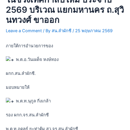
2569 บริเวณ แยกมหานคร ถ.สุวิ
นทวงศ์ ขาออก
Leave a Comment
/ By
สน.ลำผักชี
/
25 พฤษภาคม 2569
ภายใต้การอำนวยการของ
พ.ต.อ.วันเผด็จ หงษ์ทอง
ผกก.สน.ลำผักชี.
มอบหมายให้
พ.ต.ท.นุกูล กิ่งเกล้า
รอง ผกก.จร.สน.ลำผักชี
พ.ต.ท.อดุลย์ ยะท่าตุ้ม สว.จร.สน.ลำผักชี