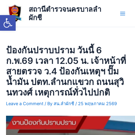
Skip
Main
สถานีตำรวจนครบาลลำ
to
Open toolbar
ผักชี
Men
content
ป้องกันปราบปราม วันนี้ 6
ก.พ.69 เวลา 12.05 น. เจ้าหน้าที่
สายตรวจ ว.4 ป้องกันเหตุฯ ปั๊ม
น้ำมัน ปตท.ลำนกแขวก ถนนสุวิ
นทวงศ์ เหตุการณ์ทั่วไปปกติ
Leave a Comment
/ By
สน.ลำผักชี
/
25 พฤษภาคม 2569