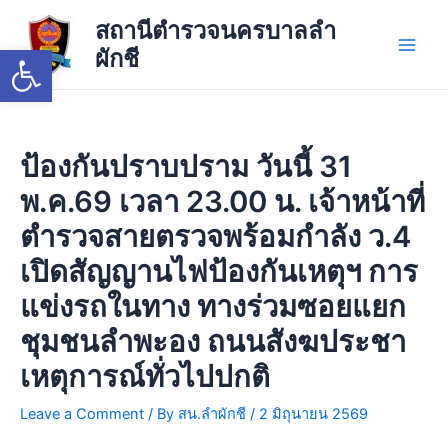
Skip
Main
สถานีตำรวจนครบาลลำ
to
Open toolbar
ผักชี
Men
content
ป้องกันปราบปราม วันนี้ 31
พ.ค.69 เวลา 23.00 น. เจ้าหน้าที่
ตำรวจสายตรวจพร้อมกำลัง ว.4
เปิดสัญญานไฟป้องกันเหตุฯ การ
แข่งรถในทาง ทางร่วมซอยแยก
ชุมชนลำพะอง ถนนสังฆประชา
เหตุการณ์ทั่วไปปกติ
Leave a Comment
/ By
สน.ลำผักชี
/
2 มิถุนายน 2569