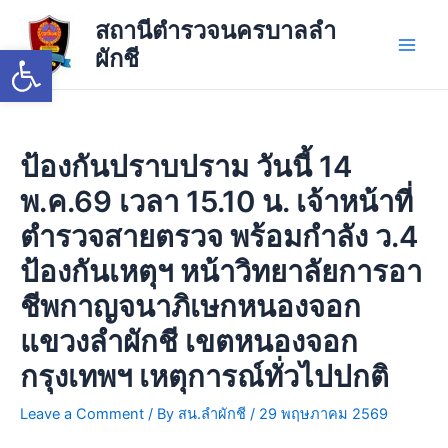
Skip
Main
สถานีตำรวจนครบาลลำ
to
Open toolbar
ผักชี
Men
content
ป้องกันปราบปราม วันนี้ 14
พ.ค.69 เวลา 15.10 น. เจ้าหน้าที่
ตำรวจสายตรวจ พร้อมกำลัง ว.4
ป้องกันเหตุฯ หน้าวิทยาลัยการอา
ชีพกาญจนาภิเษกหนองจอก
แขวงลำผักชี เขตหนองจอก
กรุงเทพฯ เหตุการณ์ทั่วไปปกติ
Leave a Comment
/ By
สน.ลำผักชี
/
29 พฤษภาคม 2569