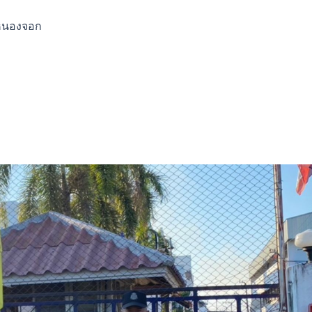
ฯหนองจอก