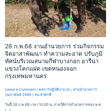
จิต
อาสา
พัฒนา
ทำความ
สะอาด
ปรับ
ภูมิ
26 ก.พ.68 งานอำนวยการ ร่วมกิจกรรม
ทัศน์
จิตอาสาพัฒนา ทำความสะอาด ปรับภูมิ
บริเวณ
สนาม
ทัศน์บริเวณสนามกีฬาบางกอก อารีน่า
กีฬา
แขวงโคกแฝด เขตหนองจอก
บางกอก
กรุงเทพมหานคร
อารี
น่า
แขวง
Leave a Comment
/
ผลการปฏิบัติงาน อก.
,
ฝ่ายอำนวยการ
กุมภาพันธ์ 2569
/
สน.ลำผักชี
โคก
แฝด
วันนี้ 26 ก.พ.68 เวลา 10.00 น. ภายใต้การอำนวยการของ พ.ต
เขต
[…]