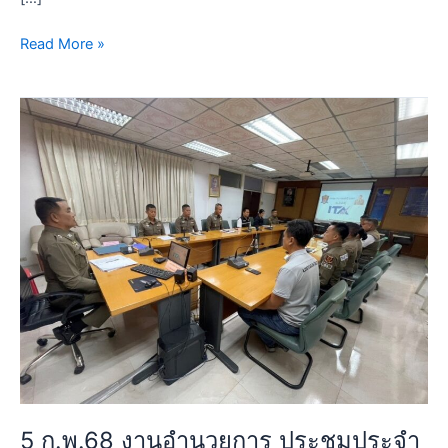
หนองจอก
กรุงเทพมหานคร
Read More »
5
ก.พ.68
งาน
อำนวย
การ
ประชุม
ประจำ
เดือน
ของ
เดือน
กุมภาพันธ์
2567
ผกก.สน.ลำ
ผักชี
5 ก.พ.68 งานอำนวยการ ประชุมประจำ
ประชุม