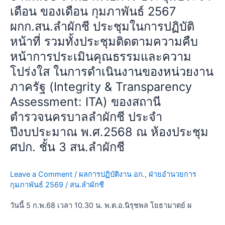
เดือน ของเดือน กุมภาพันธ์ 2567
ใน
การ
ผกก.สน.ลำผักชี ประชุมในการปฏิบัติ
ปฏิบัติ
หน้าที่ รวมทั้งประชุมติดตามความคืบ
หน้าที่
หน้าการประเมินคุณธรรมและความ
รวม
โปร่งใส ในการดำเนินงานของหน่วยงาน
ทั้ง
ประชุม
ภาครัฐ (Integrity & Transparency
ติดตาม
Assessment: ITA) ของสถานี
ความ
ตำรวจนครบาลลำผักชี ประจำ
คืบ
ปีงบประมาณ พ.ศ.2568 ณ ห้องประชุม
หน้า
การ
ศปก. ชั้น 3 สน.ลำผักชี
ประเมิน
คุณธรรม
Leave a Comment
/
ผลการปฏิบัติงาน อก.
,
ฝ่ายอำนวยการ
และ
กุมภาพันธ์ 2569
/
สน.ลำผักชี
ความ
โปร่งใส
วันนี้ 5 ก.พ.68 เวลา 10.30 น. พ.ต.อ.นิรุชพล โยธามาตย์ ผ
ใน