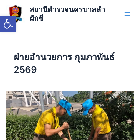
Skip
Main
สถานีตำรวจนครบาลลำ
to
Open toolbar
ผักชี
Men
content
ฝ่ายอำนวยการ กุมภาพันธ์
2569
26
ก.พ.68
งาน
อำนวย
การ
ร่วม
กิจกรรม