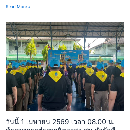
สะอาด
Read More »
ทาสี
รั้ว
วัน
โรงเรียน
นี้
พัฒนา
1
ปรับปรุง
เมษายน
ภูมิ
2569
ทัศน์
เวลา
บริเวณ
08.00
โรงเรียน
น.
วัด
ข้าราชการ
ราษฎร์
ตำรวจ
บำรุง
จิต
เนื่อง
อาสา
ใน
สน.ลำ
วัน
ผักชี
จักรี
วันนี้ 1 เมษายน 2569 เวลา 08.00 น.
ร่วม
ประจำ
กับ