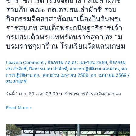
ข้าราชการตำรวจจิตอาสา สน.ลำผักชี
ปี
คณะ
ร่วมกับ คณะ กต.ตร.สน.ลำผักชี ร่วม
2569
กต.ตร.สน.ลำ
กิจกรรมจิตอาสาพัฒนาเนื่องในวันพระ
ผักชี
ราชสมภพ สมเด็จพระกนิษฐาธิราชเจ้า
ร่วม
กรมสมเด็จพระเทพรัตนราชสุดา สยาม
กิจกรรม
จิต
บรมราชกุมารี ณ โรงเรียนวัดแสนเกษม
อาสา
พัฒนา
Leave a Comment
/
กิจกรรม กต.ตร. เมษายน 2569
,
กิจกรรม
เนื่อง
สน.ลำผักชี
,
กิจกรรม สน.ลำผักชี
,
ผลการปฏิบัติงาน สอบสวน
,
ผล
ใน
การปฏิบัติงาน อก.
,
สอบสวน เมษายน 2569
,
อก. เมษายน 2569
/
วันพระ
สน.ลำผักชี
ราช
วันนี้ 1 เม.ย.69 เวลา 08.00 น. ข้าราชการตำรวจจิตอาสา แล
สมภพ
สมเด็จ
Read More »
พระ
กนิษฐา
ธิ
วัน
ราช
นี้