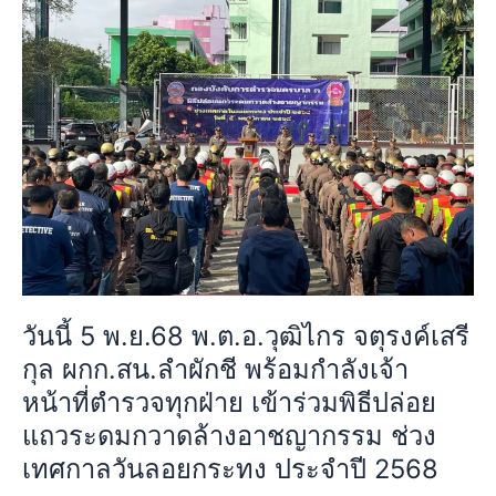
เจ้า
5
กรม
พ.ย.68
สมเด็จ
พ.ต.อ.วุฒิ
พระ
ไกร
เทพ
จตุรงค์
รัตน
เสรี
ราช
กุล
สุดา
ผกก.สน.ลำ
สยาม
ผักชี
บรม
พร้อม
ราช
กำลัง
กุมารี
เจ้า
ณ
วันนี้ 5 พ.ย.68 พ.ต.อ.วุฒิไกร จตุรงค์เสรี
หน้าที่
โรงเรียน
กุล ผกก.สน.ลำผักชี พร้อมกำลังเจ้า
ตำรวจ
วัด
ทุก
หน้าที่ตำรวจทุกฝ่าย เข้าร่วมพิธีปล่อย
แสน
ฝ่าย
แถวระดมกวาดล้างอาชญากรรม ช่วง
เกษม
เข้า
เทศกาลวันลอยกระทง ประจำปี 2568
ร่วม