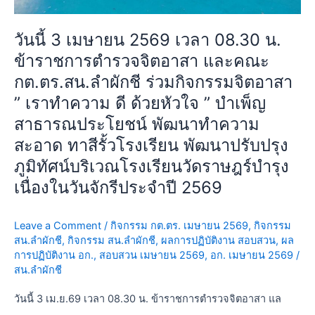
สัมฤทธิ์
และ
เนื่อง
คณะ
วันนี้ 3 เมษายน 2569 เวลา 08.30 น.
ใน
กต.ตร.สน.ลำ
ข้าราชการตำรวจจิตอาสา และคณะ
วัน
ผักชี
ฉัตรมงคล
ร่วม
กต.ตร.สน.ลำผักชี ร่วมกิจกรรมจิตอาสา
ประจำ
กิจกรรม
” เราทำความ ดี ด้วยหัวใจ ” บำเพ็ญ
ปี
จิต
สาธารณประโยชน์ พัฒนาทำความ
2569
อาสา
สะอาด ทาสีรั้วโรงเรียน พัฒนาปรับปรุง
ณ
”
โรงเรียน
เรา
ภูมิทัศน์บริเวณโรงเรียนวัดราษฎร์บำรุง
วัด
ทำความ
เนื่องในวันจักรีประจำปี 2569
ทอง
ดี
สัมฤทธิ์
ด้วย
Leave a Comment
/
กิจกรรม กต.ตร. เมษายน 2569
,
กิจกรรม
หัวใจ
สน.ลำผักชี
,
กิจกรรม สน.ลำผักชี
,
ผลการปฏิบัติงาน สอบสวน
,
ผล
”
การปฏิบัติงาน อก.
,
สอบสวน เมษายน 2569
,
อก. เมษายน 2569
/
บำเพ็ญ
สน.ลำผักชี
สาธารณประโยชน์
พัฒนา
วันนี้ 3 เม.ย.69 เวลา 08.30 น. ข้าราชการตำรวจจิตอาสา แล
ทำความ