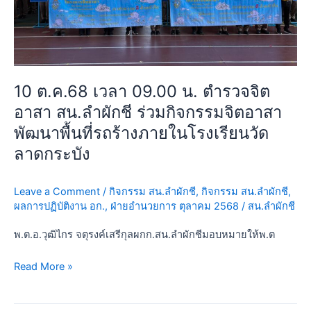
ดุสิต
ผักชี
กรุงเทพฯ
ร่วม
กิจกรรม
จิต
อาสา
10 ต.ค.68 เวลา 09.00 น. ตำรวจจิต
พัฒนา
อาสา สน.ลำผักชี ร่วมกิจกรรมจิตอาสา
พื้นที่
รถ
พัฒนาพื้นที่รถร้างภายในโรงเรียนวัด
ร้าง
ลาดกระบัง
ภายใน
โรงเรียน
Leave a Comment
/
กิจกรรม สน.ลำผักชี
,
กิจกรรม สน.ลำผักชี
,
วัด
ผลการปฏิบัติงาน อก.
,
ฝ่ายอำนวยการ ตุลาคม 2568
/
สน.ลำผักชี
ลาดกระบัง
พ.ต.อ.วุฒิไกร จตุรงค์เสรีกุลผกก.สน.ลำผักชีมอบหมายให้พ.ต
Read More »