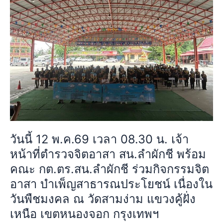
อา
พ.ค.69
นันท
เวลา
มหิดล
08.30
พระ
น.
อัฐม
เจ้า
รา
หน้าที่
มา
ตำรวจ
ธิ
จิต
บดิ
อาสา
นทร
สน.ลำ
รัชกาล
ผักชี
ที่8
วันนี้ 12 พ.ค.69 เวลา 08.30 น. เจ้า
พร้อม
ณ
หน้าที่ตำรวจจิตอาสา สน.ลำผักชี พร้อม
คณะ
วัด
กต.ตร.สน.ลำ
คณะ กต.ตร.สน.ลำผักชี ร่วมกิจกรรมจิต
ลำ
ผักชี
อาสา บำเพ็ญสาธารณประโยชน์ เนื่องใน
พะอง
ร่วม
วันพืชมงคล ณ วัดสามง่าม แขวงคู้ฝั่ง
กิจกรรม
เหนือ เขตหนองจอก กรุงเทพฯ
จิต