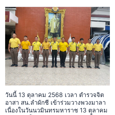
วัน
นี้
13
ตุลาคม
2568
เวลา
ตำรวจ
จิต
อาสา
สน.ลำ
ผักชี
เข้า
ร่วม
วาง
วันนี้ 13 ตุลาคม 2568 เวลา ตำรวจจิต
พวง
อาสา สน.ลำผักชี เข้าร่วมวางพวงมาลา
มาลา
เนื่อง
เนื่องในวันนวมินทรมหาราช 13 ตุลาคม
ใน