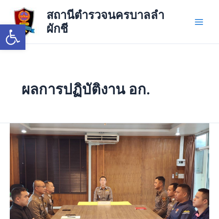
Skip
Main
สถานีตำรวจนครบาลลำ
to
Open toolbar
ผักชี
Men
content
ผลการปฏิบัติงาน อก.
วัน
นี้
18
มิ.ย.69
เวลา
10.00
น.
พ.ต.อ.วัน