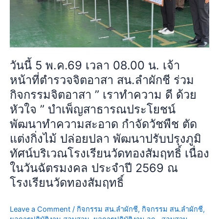
ตำรวจ
จิต
อาสา
สน.ลำ
ผักชี
วันนี้ 5 พ.ค.69 เวลา 08.00 น. เจ้า
ร่วม
หน้าที่ตำรวจจิตอาสา สน.ลำผักชี ร่วม
กิจกรรม
จิต
กิจกรรมจิตอาสา ” เราทำความ ดี ด้วย
อาสา
หัวใจ ” บำเพ็ญสาธารณประโยชน์
”
พัฒนาทำความสะอาด กำจัดวัชพืช ตัด
เรา
แต่งกิ่งไม้ ปล่อยปลา พัฒนาปรับปรุงภูมิ
ทำความ
ดี
ทัศน์บริเวณโรงเรียนวัดทองสัมฤทธิ์ เนื่อง
ด้วย
ในวันฉัตรมงคล ประจำปี 2569 ณ
หัวใจ
โรงเรียนวัดทองสัมฤทธิ์
”
บำเพ็ญ
สาธารณประโยชน์
Leave a Comment
/
กิจกรรม สน.ลำผักชี
,
กิจกรรม สน.ลำผักชี
,