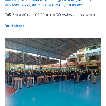
ผลการปฏิบัติงาน สอบสวน
,
ผลการปฏิบัติงาน อก.
,
สอบสวน
พัฒนา
พฤษภาคม 2569
,
อก. พฤษภาคม 2569
/
สน.ลำผักชี
ทำความ
สะอาด
วันนี้ 5 พ.ค.69 เวลา 08.00 น. ภายใต้การอำนวยการของ พ.ต.
กำจัด
วัชพืช
Read More »
ตัด
แต่ง
กิ่ง
วัน
ไม้
นี้
ปล่อย
3
ปลา
เมษายน
พัฒนา
2569
ปรับปรุง
เวลา
ภูมิ
08.30
ทัศน์
น.
บริเวณ
ข้าราชการ
โรงเรียน
ตำรวจ
วัด
จิต
ทอง
อาสา