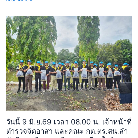
ใน
การ
ลง
วัน
ข้อมูล
นี้
ใน
9
ระบบ
มิ.ย.69
ตรวจ
เวลา
ราชการ
08.00
เพื่อ
น.
ให้
เจ้า
เกิด
หน้าที่
ความ
ตำรวจ
เรียบร้อย
จิต
ณ
อาสา
ห้อง
และ
ประชุม
คณะ
วันนี้ 9 มิ.ย.69 เวลา 08.00 น. เจ้าหน้าที่
สน.ลำ
กต.ตร.สน.ลำ
ตำรวจจิตอาสา และคณะ กต.ตร.สน.ลำ
ผักชี
ผักชี
ร่วม