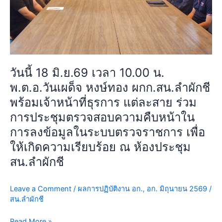
เผด็จ
หงษ์
ทอง
ผกก.สน.ลำ
ผักชี
พร้อม
วันนี้ 18 มิ.ย.69 เวลา 10.00 น.
เจ้า
พ.ต.อ.วันเผด็จ หงษ์ทอง ผกก.สน.ลำผักชี
หน้าที่
ธุรการ
พร้อมเจ้าหน้าที่ธุรการ แต่ละสาย ร่วม
แต่ละ
การประชุมตรวจสอบความคืบหน้าใน
สาย
การลงข้อมูลในระบบตรวจราชการ เพื่อ
ร่วม
ให้เกิดความเรียบร้อย ณ ห้องประชุม
การ
ประชุม
สน.ลำผักชี
ตรวจ
สอบ
Leave a Comment
/
ผลการปฏิบัติงาน อก.
,
อก. มิถุนายน 2569
/
ความ
สน.ลำผักชี
คืบ
หน้า
Read More »