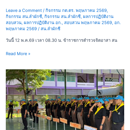
อาสา
บำเพ็ญ
Leave a Comment
/
กิจกรรม กต.ตร. พฤษภาคม 2569
,
สาธารณประโยชน์
กิจกรรม สน.ลำผักชี
,
กิจกรรม สน.ลำผักชี
,
ผลการปฏิบัติงาน
เนื่อง
สอบสวน
,
ผลการปฏิบัติงาน อก.
,
สอบสวน พฤษภาคม 2569
,
อก.
พฤษภาคม 2569
/
สน.ลำผักชี
ใน
วัน
วันนี้ 12 พ.ค.69 เวลา 08.30 น. ข้าราชการตำรวจจิตอาสา สน
พืช
มงคล
Read More »
ณ
วัด
สามง่าม
วัน
แขวง
นี้
คู้
5
ฝั่ง
พ.ค.69
เหนือ
เวลา
เขต
08.00
หนองจอก
น.
กรุงเทพฯ
เจ้า
หน้าที่