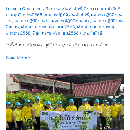
พิธี
ปล่อย
Leave a Comment
/
กิจกรรม สน.ลำผักชี
,
กิจกรรม สน.ลำผักชี
,
ป. พฤศจิกายน2568
,
ผลการปฏิบัติ สน.ลำผักชี
,
ผลการปฏิบัติงาน
แถว
จร.
,
ผลการปฏิบัติงาน ป.
,
ผลการปฏิบัติงาน อก.
,
ผลการปฏิบัติงาน
ระดม
สืบสวน
,
ฝ่ายจราจร พฤสจิกายน 2568
,
ฝ่ายอำนวยการ พฤศิ
กวาดล้าง
จกายน 2568
,
สืบสวน พฤศจิกายน2568
/
สน.ลำผักชี
อาชญากรรม
ช่วง
วันนี้ 5 พ.ย.68 พ.ต.อ.วุฒิไกร จตุรงค์เสรีกุล ผกก.สน.ลำผ
เทศกาล
วันลอย
Read More »
กระทง
ประจำ
วัน
ปี
นี้
2568
21
ตุลาคม
2568
เวลา
09.00
น.