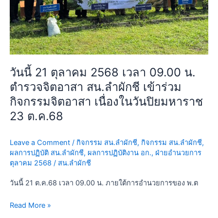
ตำรวจ
จิต
อาสา
สน.ลำ
ผักชี
เข้า
วันนี้ 21 ตุลาคม 2568 เวลา 09.00 น.
ร่วม
ตำรวจจิตอาสา สน.ลำผักชี เข้าร่วม
กิจกรรม
จิต
กิจกรรมจิตอาสา เนื่องในวันปิยมหาราช
อาสา
23 ต.ค.68
เนื่อง
ใน
Leave a Comment
/
กิจกรรม สน.ลำผักชี
,
กิจกรรม สน.ลำผักชี
,
วัน
ผลการปฏิบัติ สน.ลำผักชี
,
ผลการปฏิบัติงาน อก.
,
ฝ่ายอำนวยการ
ปิย
ตุลาคม 2568
/
สน.ลำผักชี
มหาราช
23
วันนี้ 21 ต.ค.68 เวลา 09.00 น. ภายใต้การอำนวยการของ พ.ต
ต.ค.68
Read More »