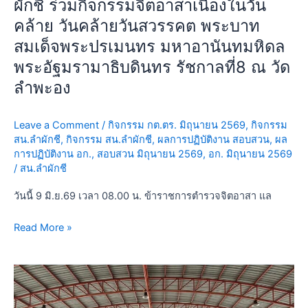
ผักชี ร่วมกิจกรรมจิตอาสาเนื่องในวัน
กิจกรรม
คล้าย วันคล้ายวันสวรรคต พระบาท
จิต
สมเด็จพระปรเมนทร มหาอานันทมหิดล
อาสา
พระอัฐมรามาธิบดินทร รัชกาลที่8 ณ วัด
เนื่อง
ใน
ลำพะอง
วัน
คล้าย
Leave a Comment
/
กิจกรรม กต.ตร. มิถุนายน 2569
,
กิจกรรม
วัน
สน.ลำผักชี
,
กิจกรรม สน.ลำผักชี
,
ผลการปฏิบัติงาน สอบสวน
,
ผล
คล้าย
การปฏิบัติงาน อก.
,
สอบสวน มิถุนายน 2569
,
อก. มิถุนายน 2569
วัน
/
สน.ลำผักชี
สวรรคต
วันนี้ 9 มิ.ย.69 เวลา 08.00 น. ข้าราชการตำรวจจิตอาสา แล
พระบาท
สมเด็จ
Read More »
พระ
ปร
เมน
วัน
ทร
นี้
มหา
12