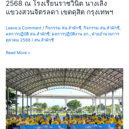
2568 ณ โรงเรียนราชวินิต นางเลิ้ง
วัน
แขวงสวนจิตรลดา เขตดุสิต กรุงเทพฯ
นว
มิ
นท
Leave a Comment
/
กิจกรรม สน.ลำผักชี
,
กิจกรรม สน.ลำผักชี
,
ผลการปฏิบัติ สน.ลำผักชี
,
ผลการปฏิบัติงาน อก.
,
ฝ่ายอำนวยการ
รม
ตุลาคม 2568
/
สน.ลำผักชี
หา
ราช
Read More »
13
ตุลาคม
2568
10
ณ
ต.ค.68
โรงเรียน
เวลา
ราชวินิต
09.00
นางเลิ้ง
น.
แขวง
ตำรวจ
สวน
จิต
จิตรลดา
อาสา
เขต
สน.ลำ