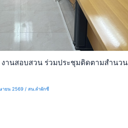
น. งานสอบสวน ร่วมประชุมติดตามสำนวน
ษายน 2569
/
สน.ลำผักชี