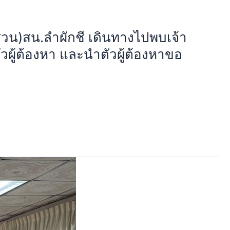
สวน)สน.ลำผักชี เดินทางไปพบเจ้า
ัวผู้ต้องหา และนำตัวผู้ต้องหาขอ