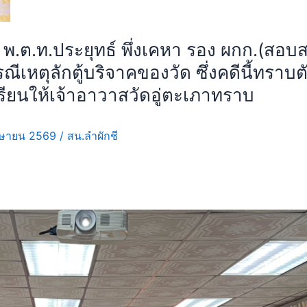
 พ.ต.ท.ประยุทธ์ พึ่งเคหา รอง ผกก.(สอบ
ีเหตุลักตู้บริจาคของวัด ซึ่งคดีนี้ทราบต
ียนให้เจ้าอาวาสวัดอู่ตะเภาทราบ
ษายน 2569
/
สน.ลำผักชี