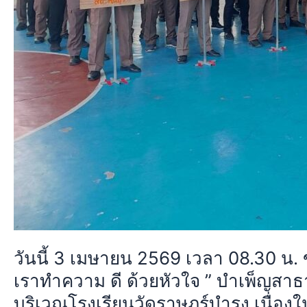
กิจกรรม
จิต
อาสา
”
เรา
ทำความ
ดี
ด้วย
หัวใจ
”
บำเพ็ญ
สาธารณประโยชน์
พัฒนา
ทำความ
วันนี้ 3 เมษายน 2569 เวลา 08.30 น
สะอาด
เราทำความ ดี ด้วยหัวใจ ” บำเพ็ญสาธ
ทาสี
บริเวณโรงเรียนวัดราษฎร์บำรุง เนื่อง
รั้ว