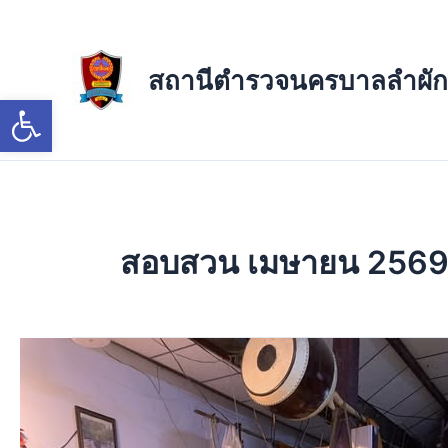
Skip
to
content
สถานีตำรวจนครบาลลำผัก
Open toolbar
สอบสวน เมษายน 256
วัน
นี้
24
เมษายน