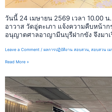
วัด
อู่
ตะเภา
วันนี้ 24 เมษายน 2569 เวลา 10.00 น.
แจ้ง
อาวาส วัดอู่ตะเภา แจ้งความคืบหน้ากรณ
ความ
คืบ
อนุญาตศาลอาญามีนบุรีฝากขัง จึงมาเร
หน้า
กรณี
Leave a Comment
/
ผลการปฏิบัติงาน สอบสวน
,
สอบสวน เม
เหตุ
ลัก
Read More »
ตู้
บริจาค
ของวัด
วัน
ซึ่ง
นี้
คดี
20
นี้
เมษายน
ทราบ
2569
ตัวผู้
เวลา