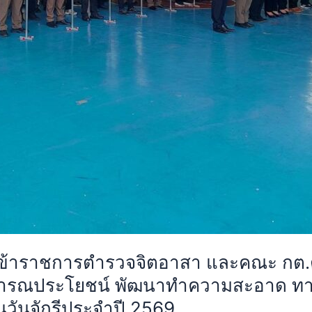
. ข้าราชการตำรวจจิตอาสา และคณะ กต.ต
ารณประโยชน์ พัฒนาทำความสะอาด ทาสีรั
ในวันจักรีประจำปี 2569