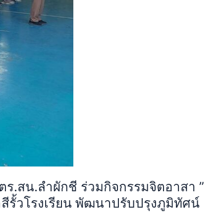
ร.สน.ลำผักชี ร่วมกิจกรรมจิตอาสา ”
้วโรงเรียน พัฒนาปรับปรุงภูมิทัศน์