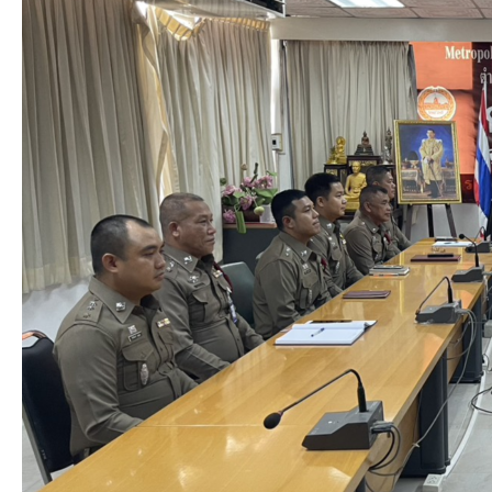
ต้องหา
13.00
และ
น.
นำ
งาน
ตัวผู้
สอบสวน
ต้องหา
ร่วม
ขอ
ประชุม
อนุญาต
ติดตาม
ศาล
สำนวน
อาญา
คดี
มีนบุรี
ค้าง
ฝาก
เก่า
ขัง
และ
จึง
ประชุม
มา
ประจำ
เรียน
เดือน
ให้
เมษายน
เจ้า
2569