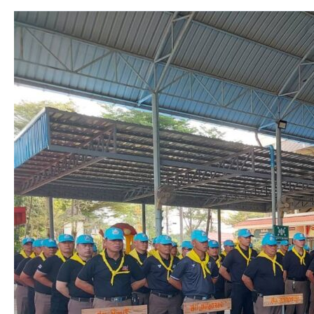
วัน
นี้
3
เมษายน
2569
เวลา
08.30
น.
ข้าราชการ
ตำรวจ
จิต
อาสา
และ
คณะ
กต.ตร.สน.ลำ
ผักชี
ร่วม