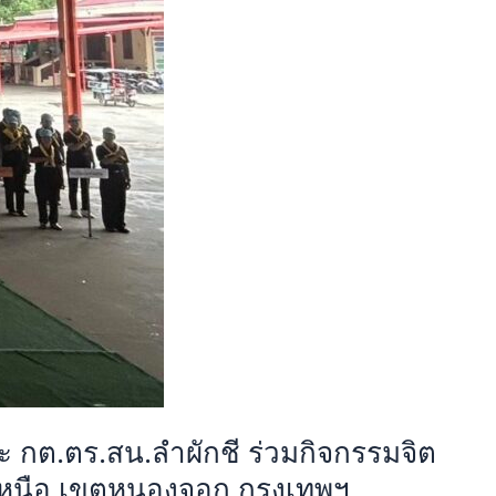
ณะ กต.ตร.สน.ลำผักชี ร่วมกิจกรรมจิต
เหนือ เขตหนองจอก กรุงเทพฯ