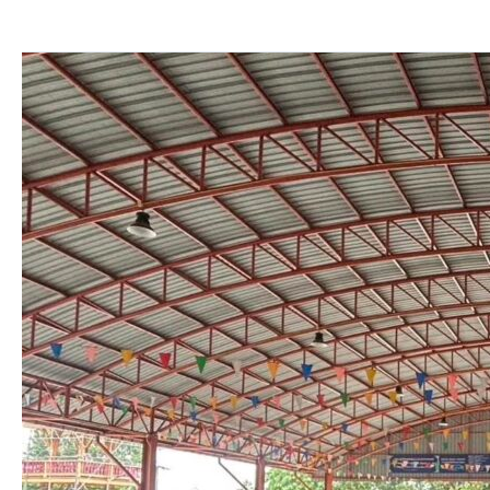
วัน
นี้
12
พ.ค.69
เวลา
08.30
น.
เจ้า
หน้าที่
ตำรวจ
จิต
อาสา
สน.ลำ
ผักชี
พร้อม