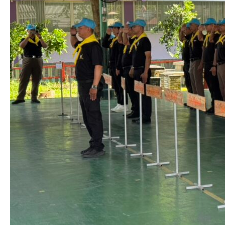
หน้าที่
ตำรวจ
จิต
อาสา
สน.ลำ
ผักชี
ร่วม
กิจกรรม
จิต
อาสา
”
เรา
ทำความ
ดี
ด้วย
หัวใจ
”
บำเพ็ญ