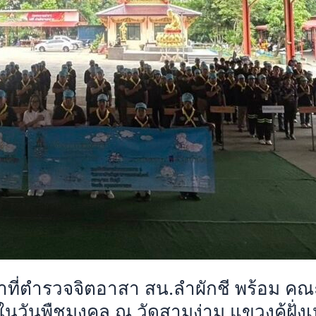
น้าที่ตำรวจจิตอาสา สน.ลำผักชี พร้อม ค
นวันพืชมงคล ณ วัดสามง่าม แขวงคู้ฝั่ง