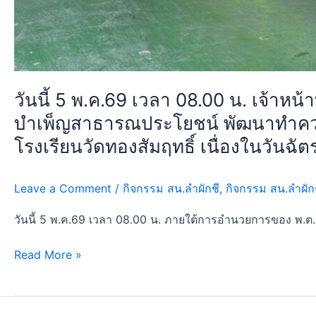
สาธารณประโยชน์
พัฒนา
ทำความ
สะอาด
กำจัด
วันนี้ 5 พ.ค.69 เวลา 08.00 น. เจ้าหน
วัชพืช
บำเพ็ญสาธารณประโยชน์ พัฒนาทำความส
ตัด
โรงเรียนวัดทองสัมฤทธิ์ เนื่องในวันฉ
แต่ง
กิ่ง
ไม้
Leave a Comment
/
กิจกรรม สน.ลำผักชี
,
กิจกรรม สน.ลำผัก
ปล่อย
ปลา
วันนี้ 5 พ.ค.69 เวลา 08.00 น. ภายใต้การอำนวยการของ พ.ต.
พัฒนา
ปรับปรุง
Read More »
ภูมิ
ทัศน์
บริเวณ