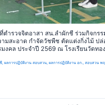
้าที่ตำรวจจิตอาสา สน.ลำผักชี ร่วมกิจกร
ะอาด กำจัดวัชพืช ตัดแต่งกิ่งไม้ ปล่อ
ัตรมงคล ประจำปี 2569 ณ โรงเรียนวัดทอง
ชี
,
ผลการปฏิบัติงาน สอบสวน
,
ผลการปฏิบัติงาน อก.
,
สอบสวน พ