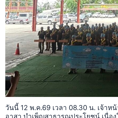
คณะ
กต.ตร.สน.ลำ
ผักชี
ร่วม
กิจกรรม
จิต
อาสา
บำเพ็ญ
สาธารณประโยชน์
เนื่อง
ใน
วัน
พืช
มงคล
ณ
วัด
วันนี้ 12 พ.ค.69 เวลา 08.30 น. เจ้าห
สามง่าม
อาสา บำเพ็ญสาธารณประโยชน์ เนื่องใ
แขวง