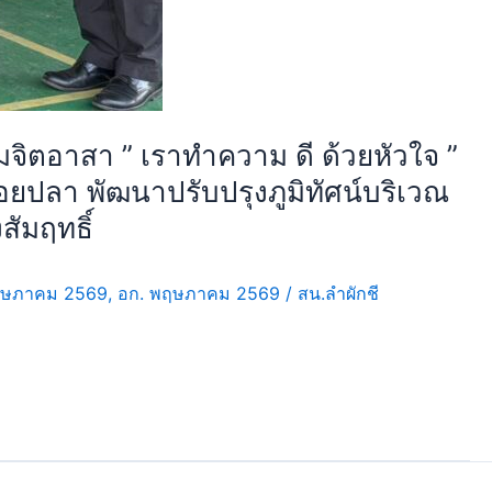
รมจิตอาสา ” เราทำความ ดี ด้วยหัวใจ ”
ยปลา พัฒนาปรับปรุงภูมิทัศน์บริเวณ
สัมฤทธิ์
ฤษภาคม 2569
,
อก. พฤษภาคม 2569
/
สน.ลำผักชี