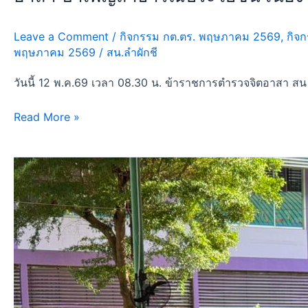
คู้
ฝั่ง
Leave a Comment
/
กิจกรรม กต.ตร. พฤษภาคม 2569
,
กิจก
เหนือ
พฤษภาคม 2569
/
สน.ลำผักชี
เขต
วันนี้ 12 พ.ค.69 เวลา 08.30 น. ข้าราชการตำรวจจิตอาสา สน
หนองจอก
กรุงเทพฯ
Read More »
วัน
นี้
5
พ.ค.69
เวลา
08.00
น.
เจ้า