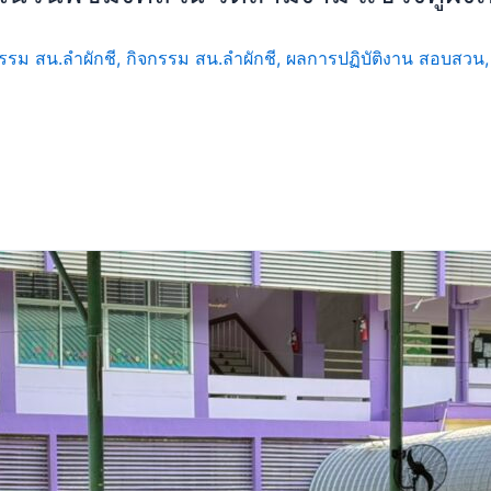
รรม สน.ลำผักชี
,
กิจกรรม สน.ลำผักชี
,
ผลการปฏิบัติงาน สอบสวน