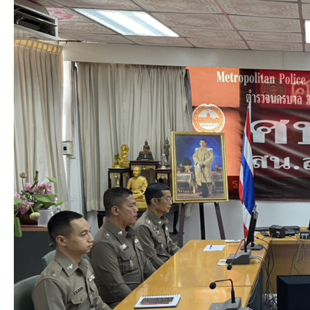
2569
เวลา
10.00
น.
งาน
สอบสวน
ร่วม
ประชุม
ติดตาม
สำนวน
คดี
ค้าง
เก่า
และ
ประชุม
ประจำ
เดือน