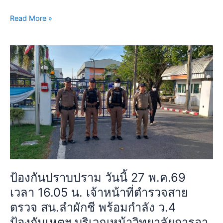
หน้า
ปั๊ม
Read More »
น้ำมัน
ปตท.ลำ
ป้องกัน
นก
ปราบ
แขวก
ปราม
ถนน
วัน
สุ
นี้
วิ
27
นท
พ.ค.69
วงศ์
เวลา
แขวง
16.05
ลำ
น.
ผักชี
เจ้า
เขต
ป้องกันปราบปราม วันนี้ 27 พ.ค.69
หน้าที่
หนองจอก
เวลา 16.05 น. เจ้าหน้าที่ตำรวจสาย
ตำรวจ
กรุงเทพฯ
ตรวจ สน.ลำผักชี พร้อมกำลัง ว.4
สาย
เหตุการณ์
ตรวจ
ทั่วไป
ป้องกันเหตุฯ บริเวณหน้าวิทยาลัยการอา