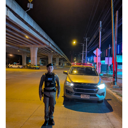
ปราบ
รถ
ปราม
ใน
วัน
ทาง
นี้
ทาง
30
ร่วม
พ.ค.69
ซอย
เวลา
แยก
22.10
ชุมชน
น.
ลำ
เจ้า
พะอง
หน้าที่
ถนน
ตำรวจ
สังฆ
สาย
ประชา
ตรวจ
เหตุการณ์
ว.4
ทั่วไป
เปิด
ปกติ
สัญญา
น
ไฟ