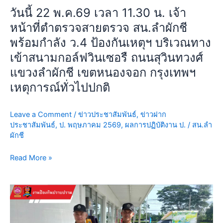
ปกติ
ตรวจ
วันนี้ 22 พ.ค.69 เวลา 11.30 น. เจ้า
สาย
หน้าที่ตำตรวจสายตรวจ สน.ลำผักชี
ตรวจ
พร้อมกำลัง ว.4 ป้องกันเหตุฯ บริเวณทาง
สน.ลำ
ผักชี
เข้าสนามกอล์ฟวินเซอรื ถนนสุวินทวงศ์
พร้อม
แขวงลำผักชี เขตหนองจอก กรุงเทพฯ
กำลัง
เหตุการณ์ทั่วไปปกติ
ว.4
ป้องกัน
เห
Leave a Comment
/
ข่าวประชาสัมพันธ์
,
ข่าวฝาก
ตุฯ
ประชาสัมพันธ์
,
ป. พฤษภาคม 2569
,
ผลการปฏิบัติงาน ป.
/
สน.ลำ
ผักชี
บริเวณ
ทาง
Read More »
เข้า
สนาม
กอล์ฟ
วัน
วิน
นี้
เซ
20
อรื