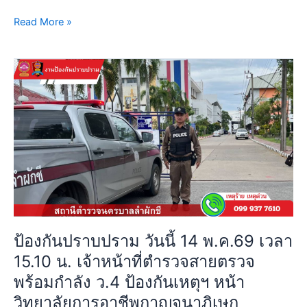
มน้ำ
Read More »
มัน
ปตท.
ถนน
ป้องกัน
เชื่อมสัมพันธ์
ปราบ
แขวง
ปราม
ลำ
วัน
ผักชี
นี้
เขต
14
หนองจอก
พ.ค.69
กรุงเทพฯ
เวลา
เหตุการณ์
15.10
ทั่วไป
น.
ปกติ
เจ้า
ป้องกันปราบปราม วันนี้ 14 พ.ค.69 เวลา
หน้าที่
15.10 น. เจ้าหน้าที่ตำรวจสายตรวจ
ตำรวจ
พร้อมกำลัง ว.4 ป้องกันเหตุฯ หน้า
สาย
ตรวจ
วิทยาลัยการอาชีพกาญจนาภิเษก