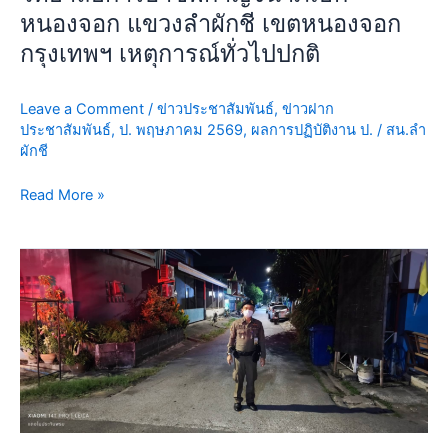
พร้อม
หนองจอก แขวงลำผักชี เขตหนองจอก
กำลัง
กรุงเทพฯ เหตุการณ์ทั่วไปปกติ
ว.4
ป้องกัน
เห
Leave a Comment
/
ข่าวประชาสัมพันธ์
,
ข่าวฝาก
ตุฯ
ประชาสัมพันธ์
,
ป. พฤษภาคม 2569
,
ผลการปฏิบัติงาน ป.
/
สน.ลำ
ผักชี
หน้า
วิทยาลัย
Read More »
การ
อา
ชี
ป้องกัน
พกา
ปราบ
ญ
ปราม
จนาภิเษก
วัน
หนองจอก
นี้
แขวง
11
ลำ
พ.ค.69
ผักชี
เวลา
เขต