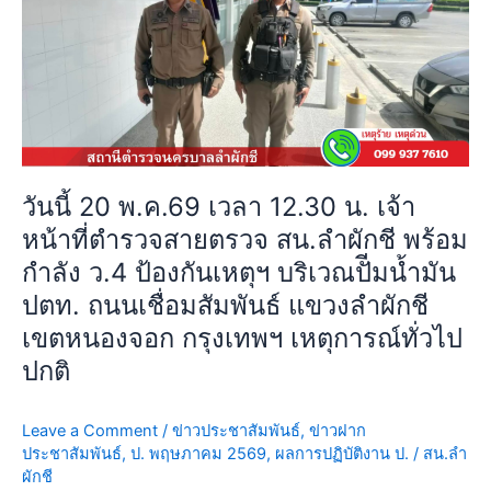
พ.ค.69
ถนน
เวลา
สุ
12.30
วิ
น.
นท
เจ้า
วงศ์
หน้าที่
แขวง
ตำรวจ
ลำ
สาย
วันนี้ 20 พ.ค.69 เวลา 12.30 น. เจ้า
ผักชี
ตรวจ
เขต
หน้าที่ตำรวจสายตรวจ สน.ลำผักชี พร้อม
สน.ลำ
หนองจอก
กำลัง ว.4 ป้องกันเหตุฯ บริเวณปัีมน้ำมัน
ผักชี
กรุงเทพฯ
พร้อม
ปตท. ถนนเชื่อมสัมพันธ์ แขวงลำผักชี
เหตุการณ์
กำลัง
เขตหนองจอก กรุงเทพฯ เหตุการณ์ทั่วไป
ทั่วไป
ว.4
ปกติ
ปกติ
ป้องกัน
เห
ตุฯ
Leave a Comment
/
ข่าวประชาสัมพันธ์
,
ข่าวฝาก
บริเวณ
ประชาสัมพันธ์
,
ป. พฤษภาคม 2569
,
ผลการปฏิบัติงาน ป.
/
สน.ลำ
ผักชี
ปัี