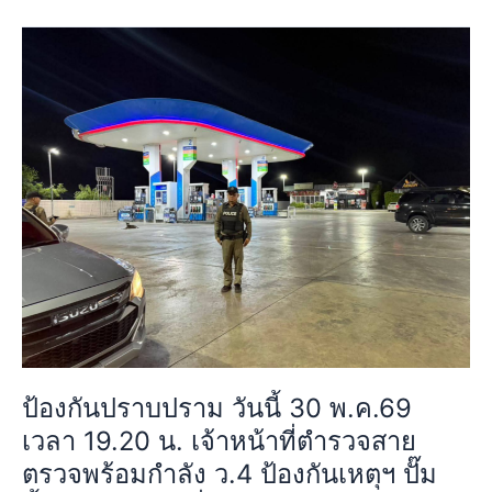
สุ
ป้องกัน
วิ
ปราบ
นท
ปราม
วงศ์
วัน
แขวง
นี้
ลำ
30
ผักชี
พ.ค.69
เขต
เวลา
หนองจอก
19.20
กรุงเทพฯ
น.
เหตุการณ์
เจ้า
ทั่วไป
หน้าที่
ปกติ
ตำรวจ
สาย
ป้องกันปราบปราม วันนี้ 30 พ.ค.69
ตรวจ
พร้อม
เวลา 19.20 น. เจ้าหน้าที่ตำรวจสาย
กำลัง
ตรวจพร้อมกำลัง ว.4 ป้องกันเหตุฯ ปั๊ม
ว.4