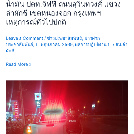
น้ำมัน ปตท.จิฟฟี่ ถนนสุวินทวงศ์ แขวง
ป้องกัน
ลำผักชี เขตหนองจอก กรุงเทพฯ
เห
ตุฯ
เหตุการณ์ทั่วไปปกติ
ปั๊ม
น้ำมัน
Leave a Comment
/
ข่าวประชาสัมพันธ์
,
ข่าวฝาก
ปตท.จิฟ
ประชาสัมพันธ์
,
ป. พฤษภาคม 2569
,
ผลการปฏิบัติงาน ป.
/
สน.ลำ
ฟี่
ผักชี
ถนน
สุ
Read More »
วิ
นท
ป้องกัน
วงศ์
ปราบ
แขวง
ปราม
ลำ
วัน
ผักชี
นี้
เขต
28
หนองจอก
พ.ค.69
กรุงเทพฯ
เวลา