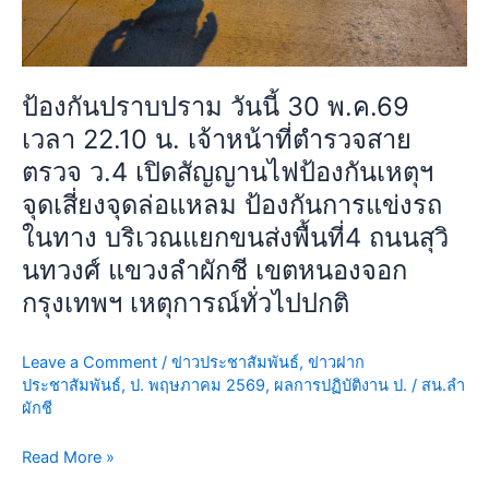
ป้องกัน
เห
ตุฯ
จุด
ป้องกันปราบปราม วันนี้ 30 พ.ค.69
เสี่ยง
เวลา 22.10 น. เจ้าหน้าที่ตำรวจสาย
จุด
ตรวจ ว.4 เปิดสัญญานไฟป้องกันเหตุฯ
ล่อ
แหลม
จุดเสี่ยงจุดล่อแหลม ป้องกันการแข่งรถ
ป้องกัน
ในทาง บริเวณแยกขนส่งพื้นที่4 ถนนสุวิ
การ
นทวงศ์ แขวงลำผักชี เขตหนองจอก
แข่ง
กรุงเทพฯ เหตุการณ์ทั่วไปปกติ
รถ
ใน
ทาง
Leave a Comment
/
ข่าวประชาสัมพันธ์
,
ข่าวฝาก
บริเวณ
ประชาสัมพันธ์
,
ป. พฤษภาคม 2569
,
ผลการปฏิบัติงาน ป.
/
สน.ลำ
แยก
ผักชี
ขนส่ง
พื้นที่4
Read More »
ถนน