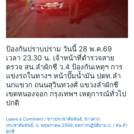
เหตุการณ์
23.30
ทั่วไป
น.
ปกติ
เจ้า
หน้าที่
ตำรวจ
สาย
ป้องกันปราบปราม วันนี้ 28 พ.ค.69
ตรวจ
เวลา 23.30 น. เจ้าหน้าที่ตำรวจสาย
สน.ลำ
ผักชี
ตรวจ สน.ลำผักชี ว.4 ป้องกันเหตุฯ การ
ว.4
แข่งรถในทางฯ หน้าปั๊มน้ำมัน ปตท.ลำ
ป้องกัน
นกแขวก ถนนสุวินทวงศ์ แขวงลำผักชี
เห
เขตหนองจอก กรุงเทพฯ เหตุการณ์ทั่วไป
ตุฯ
การ
ปกติ
แข่ง
รถ
Leave a Comment
/
ข่าวประชาสัมพันธ์
,
ข่าวฝาก
ใน
ประชาสัมพันธ์
,
ป. พฤษภาคม 2569
,
ผลการปฏิบัติงาน ป.
/
สน.ลำ
ทางฯ
ผักชี