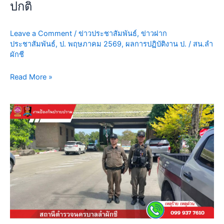
ปกติ
บริเวณ
หน้า
Leave a Comment
/
ข่าวประชาสัมพันธ์
,
ข่าวฝาก
ปั๊ม
ประชาสัมพันธ์
,
ป. พฤษภาคม 2569
,
ผลการปฏิบัติงาน ป.
/
สน.ลำ
น้ำมัน
ผักชี
บางจาก
ถนน
Read More »
สุ
วิ
นท
วัน
วงศ์
นี้
แขวง
22
ลำ
พ.ค.69
ผักชี
เวลา
เขต
11.30
หนองจอก
น.
กรุงเทพฯ
เจ้า
เหตุการณ์
หน้าที่
ทั่วไป
ตำ