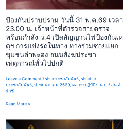
23.00
น.
เจ้า
ป้องกันปราบปราม วันนี้ 31 พ.ค.69 เวลา
หน้าที่
23.00 น. เจ้าหน้าที่ตำรวจสายตรวจ
ตำรวจ
พร้อมกำลัง ว.4 เปิดสัญญานไฟป้องกันเห
สาย
ตรวจ
ตุฯ การแข่งรถในทาง ทางร่วมซอยแยก
พร้อม
ชุมชนลำพะอง ถนนสังฆประชา
กำลัง
เหตุการณ์ทั่วไปปกติ
ว.4
เปิด
สัญญา
Leave a Comment
/
ข่าวประชาสัมพันธ์
,
ข่าวฝาก
น
ประชาสัมพันธ์
,
ป. พฤษภาคม 2569
,
ผลการปฏิบัติงาน ป.
/
สน.ลำ
ผักชี
ไฟ
ป้องกัน
Read More »
เห
ตุฯ
การ
ป้องกัน
แข่ง