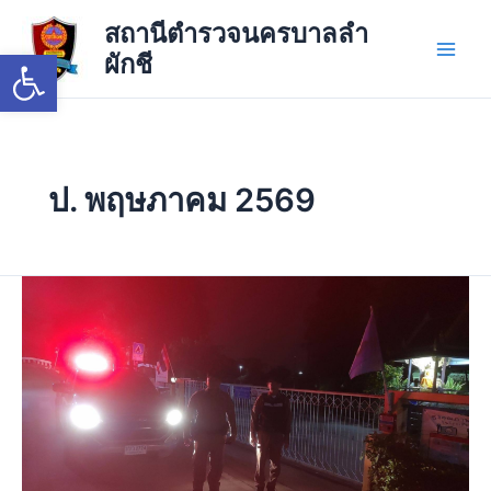
Skip
Main
สถานีตำรวจนครบาลลำ
to
Open toolbar
ผักชี
Men
content
ป. พฤษภาคม 2569
ป้องกัน
ปราบ
ปราม
วัน
นี้
31
พ.ค.69
เวลา