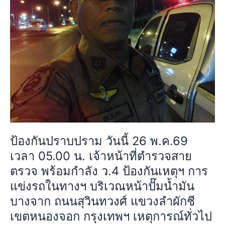
เวลา
ลำ
05.00
ผักชี
น.
เขต
เจ้า
หนองจอก
หน้าที่
กรุงเทพฯ
ตำรวจ
เหตุการณ์
สาย
ทั่วไป
ตรวจ
ปกติ
พร้อม
กำลัง
ว.4
ป้องกันปราบปราม วันนี้ 26 พ.ค.69
ป้องกัน
เห
เวลา 05.00 น. เจ้าหน้าที่ตำรวจสาย
ตุฯ
ตรวจ พร้อมกำลัง ว.4 ป้องกันเหตุฯ การ
การ
แข่งรถในทางฯ บริเวณหน้าปั๊มน้ำมัน
แข่ง
บางจาก ถนนสุวินทวงศ์ แขวงลำผักชี
รถ
ใน
เขตหนองจอก กรุงเทพฯ เหตุการณ์ทั่วไป
ทางฯ