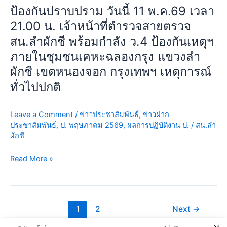
21.00
ป้องกันปราบปราม วันนี้ 11 พ.ค.69 เวลา
หนองจอก
น.
กรุงเทพฯ
21.00 น. เจ้าหน้าที่ตำรวจสายตรวจ
เจ้า
เหตุการณ์
สน.ลำผักชี พร้อมกำลัง ว.4 ป้องกันเหตุฯ
หน้าที่
ทั่วไป
ตำรวจ
ภายในชุมชนเคหะฉลองกรุง แขวงลำ
ปกติ
สาย
ผักชี เขตหนองจอก กรุงเทพฯ เหตุการณ์
ตรวจ
ทั่วไปปกติ
สน.ลำ
ผักชี
พร้อม
Leave a Comment
/
ข่าวประชาสัมพันธ์
,
ข่าวฝาก
กำลัง
ประชาสัมพันธ์
,
ป. พฤษภาคม 2569
,
ผลการปฏิบัติงาน ป.
/
สน.ลำ
ผักชี
ว.4
ป้องกัน
Read More »
เห
ตุฯ
ภายใน
ชุมชน
1
2
Next
→
เคหะ
ฉลอง