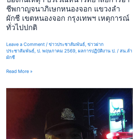
สน.ลำ
ปกติ
ชีพกาญจนาภิเษกหนองจอก แขวงลำ
ผักชี
ผักชี เขตหนองจอก กรุงเทพฯ เหตุการณ์
พร้อม
ทั่วไปปกติ
กำลัง
ว.4
ป้องกัน
Leave a Comment
/
ข่าวประชาสัมพันธ์
,
ข่าวฝาก
เห
ประชาสัมพันธ์
,
ป. พฤษภาคม 2569
,
ผลการปฏิบัติงาน ป.
/
สน.ลำ
ตุฯ
ผักชี
บริเวณ
หน้า
Read More »
วิทยาลัย
การ
ป้องกัน
อา
ปราบ
ชี
ปราม
พกา
วัน
ญ
นี้
จนาภิเษก
26
หนองจอก
พ.ค.69
แขวง