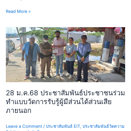
Read More »
28
ม.ค.68
ประชาสัมพันธ์
ประชาชน
ร่วม
ทำ
แบบ
วัด
การ
28 ม.ค.68 ประชาสัมพันธ์ประชาชนร่วม
รับ
ทำแบบวัดการรับรู้ผู้มีส่วนได้ส่วนเสีย
รู้
ผู้
ภายนอก
มี
ส่วน
Leave a Comment
/
ประชาสัมพันธ์ EIT
,
ประชาสัมพันธ์วัดความ
ได้