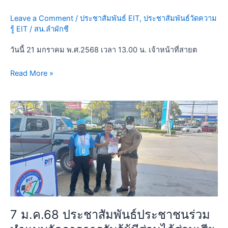
ส่วน
Leave a Comment
/
ประชาสัมพันธ์ EIT
,
ประชาสัมพันธ์วัดความ
ได้
รู้ EIT
/
สน.ลำผักชี
ส่วน
เสีย
วันนี้ 21 มกราคม พ.ศ.2568 เวลา 13.00 น. เจ้าหน้าที่สายต
ภายนอก
Read More »
7
ม.ค.68
ประชาสัมพันธ์
ประชาชน
ร่วม
ทำ
แบบ
วัด
การ
7 ม.ค.68 ประชาสัมพันธ์ประชาชนร่วม
การ