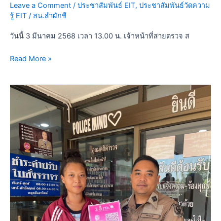
Leave a Comment
/
ประชาสัมพันธ์ EIT
,
ประชาสัมพันธ์วัดความ
รู้ EIT
/
สน.ลำผักชี
วันนี้ 3 มีนาคม 2568 เวลา 13.00 น. เจ้าหน้าที่สายตรวจ ส
Read More »
11
ก.พ.68
ประชาสัมพันธ์
ประชาชน
ร่วม
ทำ
แบบ
วัด
การ
รับ
รู้
ผู้