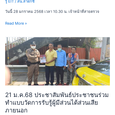
รู้ EIT
/
สน.ลำผักชี
ส่วน
เสีย
วันนี้ 28 มกราคม 2568 เวลา 10.30 น. เจ้าหน้าที่สายตรวจ
ภายนอก
Read More »
21
ม.ค.68
ประชาสัมพันธ์
ประชาชน
ร่วม
ทำ
แบบ
วัด
การ
21 ม.ค.68 ประชาสัมพันธ์ประชาชนร่วม
รับ
ทำแบบวัดการรับรู้ผู้มีส่วนได้ส่วนเสีย
รู้
ผู้
ภายนอก
มี