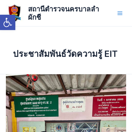
Skip
Main
สถานีตำรวจนครบาลลำ
to
Open toolbar
ผักชี
Men
content
ประชาสัมพันธ์วัดความรู้ EIT
12
มี.ค.69
ประชาสัมพันธ์
ประชาชน
ร่วม
ทำ
แบบ
วัด