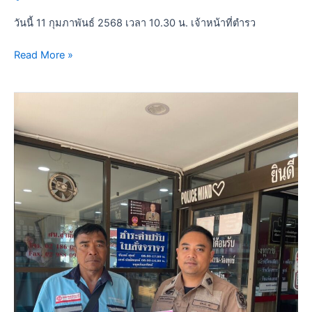
วันนี้ 11 กุมภาพันธ์ 2568 เวลา 10.30 น. เจ้าหน้าที่ตำรว
Read More »
5
ก.พ.68
ประชาสัมพันธ์
ประชาชน
ร่วม
ทำ
แบบ
วัด
การ
รับ
รู้
ผู้
มี